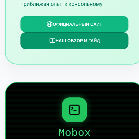
приближая опыт к консольному.
ОФИЦИАЛЬНЫЙ САЙТ
НАШ ОБЗОР И ГАЙД
Mobox