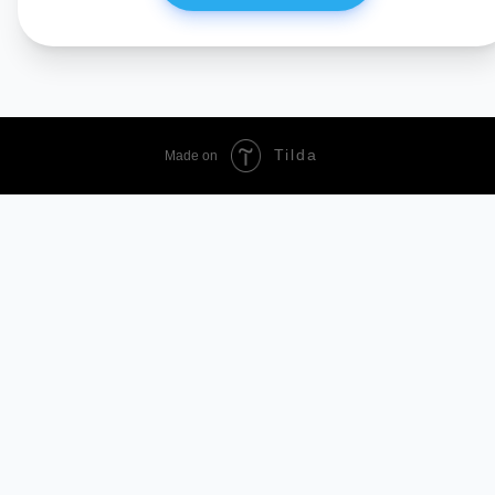
Smarty AI
АССИСТЕНТ ПО СКИДКАМ
Tilda
Made on
TopSmarts
найти самую низкую цену