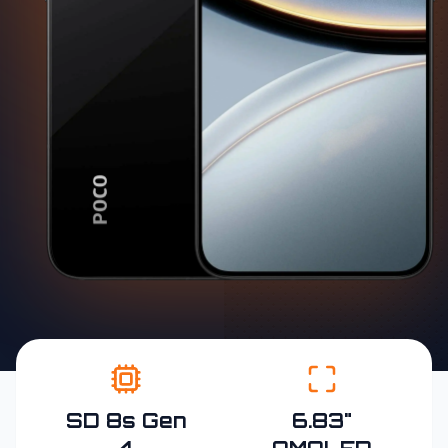
SD 8s Gen
6.83"