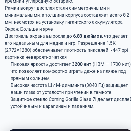
кремний-углеродную батарею.
Рамки вокруг дисплея стали симметричными и
минимальными, а толщина корпуса составляет всего 8.2
мм, несмотря на установку гигантского аккумулятора.
Экран: Больше и ярче
Диагональ экрана выросла до
6.83 дюймов
, что делает
его идеальным для медиа и игр. Разрешение 1.5K
(2772×1280) обеспечивает плотность пикселей ~447 ppi 
картинка невероятно четкая.
Пиковая яркость достигает
3200 нит
(HBM — 1700 нит)
что позволяет комфортно играть даже на пляже под
прямым солнцем.
Высокая частота ШИМ-димминга (3840 Гц) защищает
ваши глаза от усталости при чтении в темноте.
Защитное стекло Corning Gorilla Glass 7i делает диспле
устойчивым к царапинам и падениям.